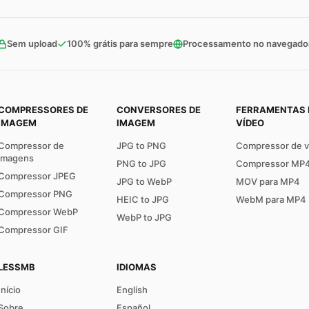
Sem upload
100% grátis para sempre
Processamento no navegado
COMPRESSORES DE
CONVERSORES DE
FERRAMENTAS 
IMAGEM
IMAGEM
VÍDEO
Compressor de
JPG to PNG
Compressor de v
imagens
PNG to JPG
Compressor MP
Compressor JPEG
JPG to WebP
MOV para MP4
Compressor PNG
HEIC to JPG
WebM para MP4
Compressor WebP
WebP to JPG
Compressor GIF
LESSMB
IDIOMAS
Início
English
Sobre
Español