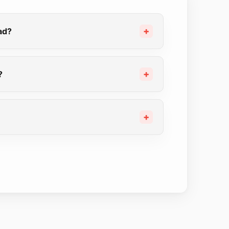
ad?
?