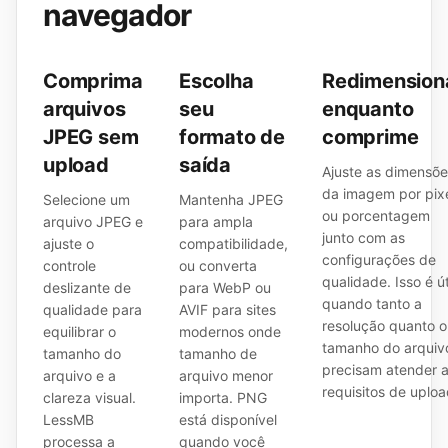
navegador
Comprima
Escolha
Redimension
arquivos
seu
enquanto
JPEG sem
formato de
comprime
upload
saída
Ajuste as dimensõe
da imagem por pix
Selecione um
Mantenha JPEG
ou porcentagem
arquivo JPEG e
para ampla
junto com as
ajuste o
compatibilidade,
configurações de
controle
ou converta
qualidade. Isso é út
deslizante de
para WebP ou
quando tanto a
qualidade para
AVIF para sites
resolução quanto o
equilibrar o
modernos onde
tamanho do arquiv
tamanho do
tamanho de
precisam atender 
arquivo e a
arquivo menor
requisitos de uploa
clareza visual.
importa. PNG
LessMB
está disponível
processa a
quando você