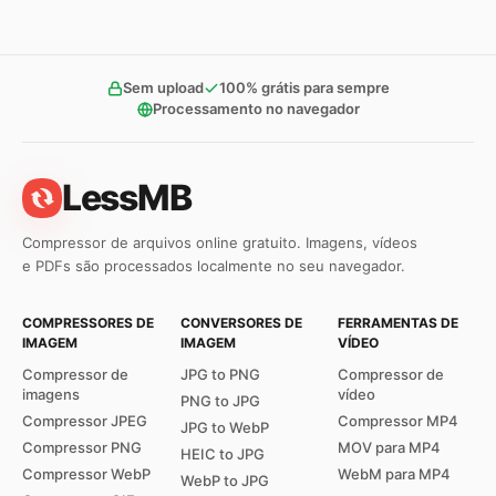
Sem upload
100% grátis para sempre
Processamento no navegador
LessMB
Compressor de arquivos online gratuito. Imagens, vídeos
e PDFs são processados localmente no seu navegador.
COMPRESSORES DE
CONVERSORES DE
FERRAMENTAS DE
IMAGEM
IMAGEM
VÍDEO
Compressor de
JPG to PNG
Compressor de
imagens
vídeo
PNG to JPG
Compressor JPEG
Compressor MP4
JPG to WebP
Compressor PNG
MOV para MP4
HEIC to JPG
Compressor WebP
WebM para MP4
WebP to JPG