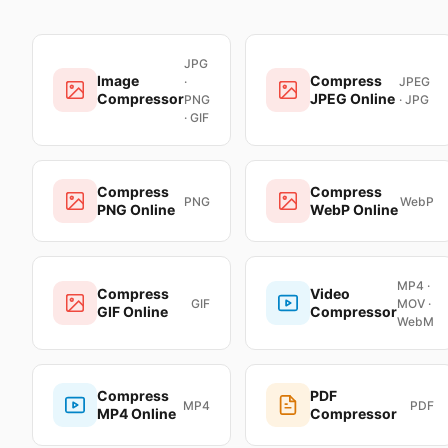
JPG
Image
Compress
·
JPEG
Compressor
JPEG Online
PNG
· JPG
· GIF
Compress
Compress
PNG
WebP
PNG Online
WebP Online
MP4 ·
Compress
Video
GIF
MOV ·
GIF Online
Compressor
WebM
Compress
PDF
MP4
PDF
MP4 Online
Compressor