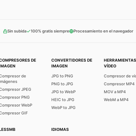
Sin subida
100% gratis siempre
Procesamiento en el navegador
COMPRESORES DE
CONVERTIDORES DE
HERRAMIENTAS
IMAGEN
IMAGEN
VÍDEO
Compresor de
JPG to PNG
Compresor de ví
imágenes
PNG to JPG
Compresor MP4
Compresor JPEG
JPG to WebP
MOV a MP4
Compresor PNG
HEIC to JPG
WebM a MP4
Compresor WebP
WebP to JPG
Compresor GIF
LESSMB
IDIOMAS