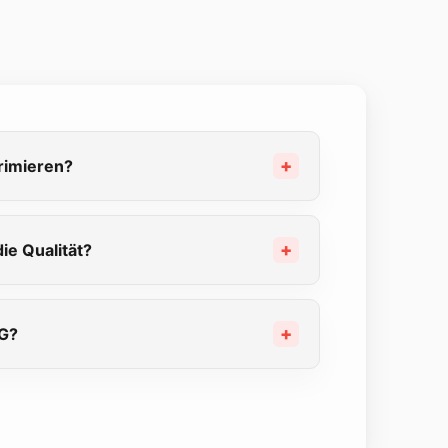
rimieren?
ie Qualität?
EG?