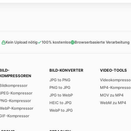
Kein Upload nötig
100% kostenlos
Browserbasierte Verarbeitung
BILD-
BILD-KONVERTER
VIDEO-TOOLS
KOMPRESSOREN
JPG to PNG
Videokompresso
Bildkompressor
PNG to JPG
MP4-Kompresso
JPEG-Kompressor
JPG to WebP
MOV zu MP4
PNG-Kompressor
HEIC to JPG
WebM zu MP4
WebP-Kompressor
WebP to JPG
GIF-Kompressor