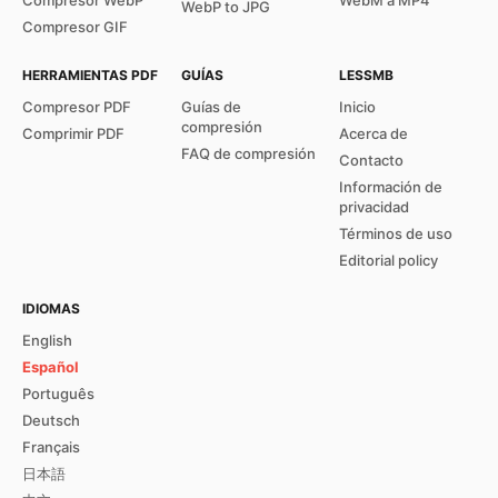
Compresor WebP
WebM a MP4
WebP to JPG
Compresor GIF
HERRAMIENTAS PDF
GUÍAS
LESSMB
Compresor PDF
Guías de
Inicio
compresión
Comprimir PDF
Acerca de
FAQ de compresión
Contacto
Información de
privacidad
Términos de uso
Editorial policy
IDIOMAS
English
Español
Português
Deutsch
Français
日本語