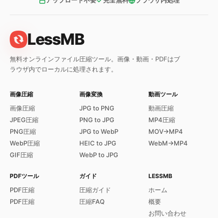
アップロード不要
完全無料
ブラウザ内処理
LessMB
無料オンラインファイル圧縮ツール。画像・動画・PDFはブ
ラウザ内でローカルに処理されます。
画像圧縮
画像変換
動画ツール
画像圧縮
JPG to PNG
動画圧縮
JPEG圧縮
PNG to JPG
MP4圧縮
PNG圧縮
JPG to WebP
MOV→MP4
WebP圧縮
HEIC to JPG
WebM→MP4
GIF圧縮
WebP to JPG
PDFツール
ガイド
LESSMB
PDF圧縮
圧縮ガイド
ホーム
PDF圧縮
圧縮FAQ
概要
お問い合わせ