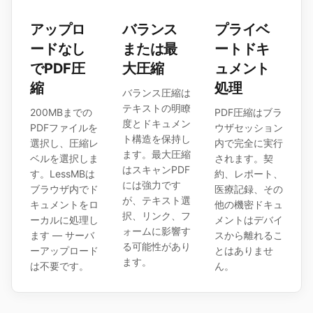
アップロ
バランス
プライベ
ードなし
または最
ートドキ
でPDF圧
大圧縮
ュメント
縮
処理
バランス圧縮は
テキストの明瞭
200MBまでの
PDF圧縮はブラ
度とドキュメン
PDFファイルを
ウザセッション
ト構造を保持し
選択し、圧縮レ
内で完全に実行
ます。最大圧縮
ベルを選択しま
されます。契
はスキャンPDF
す。LessMBは
約、レポート、
には強力です
ブラウザ内でド
医療記録、その
が、テキスト選
キュメントをロ
他の機密ドキュ
択、リンク、フ
ーカルに処理し
メントはデバイ
ォームに影響す
ます — サーバ
スから離れるこ
る可能性があり
ーアップロード
とはありませ
ます。
は不要です。
ん。