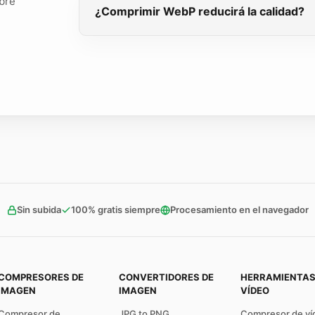
bre
¿Comprimir WebP reducirá la calidad?
Sin subida
100% gratis siempre
Procesamiento en el navegador
COMPRESORES DE
CONVERTIDORES DE
HERRAMIENTAS
IMAGEN
IMAGEN
VÍDEO
Compresor de
JPG to PNG
Compresor de ví