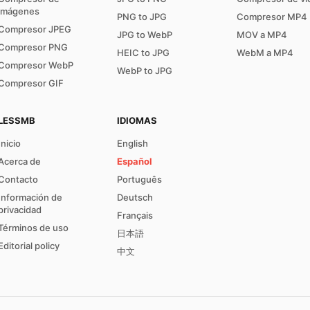
imágenes
PNG to JPG
Compresor MP4
Compresor JPEG
JPG to WebP
MOV a MP4
Compresor PNG
HEIC to JPG
WebM a MP4
Compresor WebP
WebP to JPG
Compresor GIF
LESSMB
IDIOMAS
Inicio
English
Acerca de
Español
Contacto
Português
Información de
Deutsch
privacidad
Français
Términos de uso
日本語
Editorial policy
中文