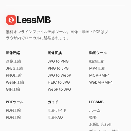
LessMB
無料オンラインファイル圧縮ツール。画像・動画・PDFはブ
ラウザ内でローカルに処理されます。
画像圧縮
画像変換
動画ツール
画像圧縮
JPG to PNG
動画圧縮
JPEG圧縮
PNG to JPG
MP4圧縮
PNG圧縮
JPG to WebP
MOV→MP4
WebP圧縮
HEIC to JPG
WebM→MP4
GIF圧縮
WebP to JPG
PDFツール
ガイド
LESSMB
PDF圧縮
圧縮ガイド
ホーム
PDF圧縮
圧縮FAQ
概要
お問い合わせ