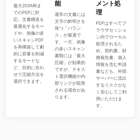
能
メント処
最大200MBま
理
でのPDFに対
通常の文書には
応。文書構造を
文字の鮮明さを
PDFはすべてブ
最適化するモー
保つ「バラン
ラウザセッショ
ドや、画像の多
ス」が最適で
ン内でローカル
いスキャンPDF
す。一方、画像
処理されるた
を再構築して劇
の多いスキャン
め、契約書、財
的に容量を削減
書類には「最大
務報告書、個人
するモードな
圧縮」が効果的
情報を含む申請
ど、目的に合わ
ですが、テキス
書なども、外部
せて圧縮方法を
ト選択機能や内
サーバーに流出
選択できます。
部リンクが阻害
するリスクがな
される場合があ
く安心してご利
ります。
用いただけま
す。